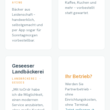
Kaffee, Kuchen und
AYING
mehr – vorbestellt
Bäcker aus
statt gewartet.
Leidenschaft –
handwerklich,
selbstgemacht und
per App sogar für
Sonntagmorgen
vorbestellbar.
Geseeser
Landbäckerei
Ihr Betrieb?
LANDBÄCKEREI ·
GESEES
Werden Sie
Partnerbetrieb –
„Mit toOrdr habe
ohne
ich die Möglichkeit,
Einrichtungskosten,
einen modernen
ohne Terminal.
Service anzubieten,
Jetzt anfragen →
ohne große Kosten"